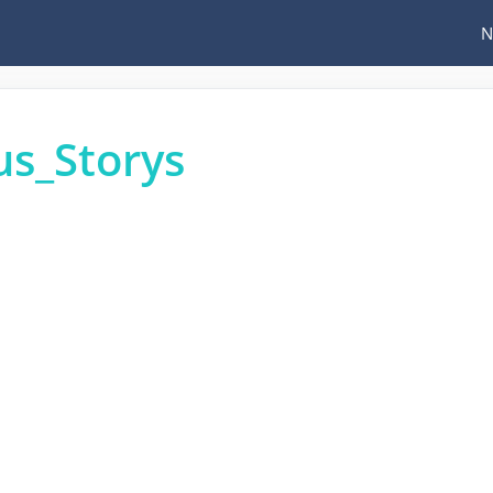
N
s_Storys