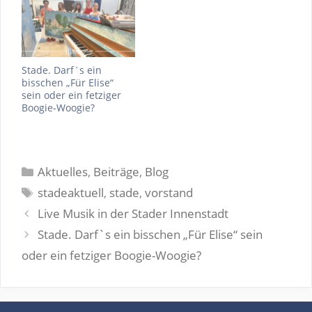
Stade. Darf`s ein
bisschen „Für Elise“
sein oder ein fetziger
Boogie-Woogie?
Kategorien
Aktuelles
,
Beiträge
,
Blog
Schlagwörter
stadeaktuell
,
stade
,
vorstand
Live Musik in der Stader Innenstadt
Stade. Darf`s ein bisschen „Für Elise“ sein
oder ein fetziger Boogie-Woogie?