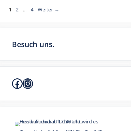
Seite
Seite
Seite
1
2
…
4
Weiter
→
Besuch uns.
Facebook
Instagram