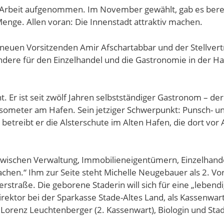
ne Arbeit aufgenommen. Im November gewählt, gab es ber
nge. Allen voran: Die Innenstadt attraktiv machen.
neuen Vorsitzenden Amir Afschartabbar und der Stellver
dere für den Einzelhandel und die Gastronomie in der Ha
t. Er ist seit zwölf Jahren selbstständiger Gastronom – de
Gasometer am Hafen. Sein jetziger Schwerpunkt: Punsch-
etreibt er die Alsterschute im Alten Hafen, die dort vor 
“ zwischen Verwaltung, Immobilieneigentümern, Einzelhan
hen.“ Ihm zur Seite steht Michelle Neugebauer als 2. Vors
rstraße. Die geborene Staderin will sich für eine „leben
rektor bei der Sparkasse Stade-Altes Land, als Kassen
orenz Leuchtenberger (2. Kassenwart), Biologin und Stadt