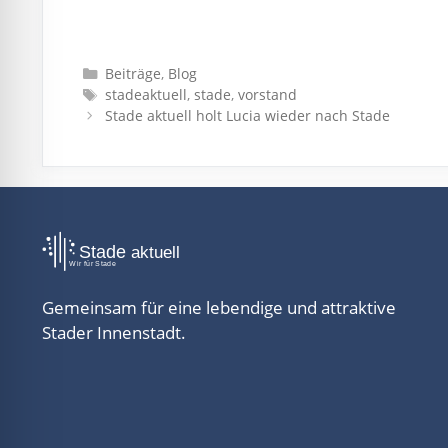
Kategorien
Beiträge
,
Blog
Schlagwörter
stadeaktuell
,
stade
,
vorstand
Stade aktuell holt Lucia wieder nach Stade
Gemeinsam für eine lebendige und attraktive
Stader Innenstadt.