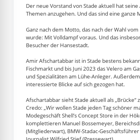
Der neue Vorstand von Stade aktuell hat sei
Themen anzugehen. Und das sind eine ganze Me
Ganz nach dem Motto, das nach der Wahl vom 
wurde: Mit Volldampf voraus. Und das insbeson
Besucher der Hansestadt.
Amir Afschartabbar ist in Stade bestens bekann
Fischmarkt und bis Juni 2023 das Velero am 
und Spezialitäten am Lühe-Anleger. Außerdem b
interessierte Blicke auf sich gezogen hat.
Afschartabbar sieht Stade aktuell als „Brücke
Credo: „Wir wollen Stade jeden Tag schöner mac
Modegeschäft Shell’s Concept Store in der Höke
komplettieren Manuel Bossemeyer, Bereichsdi
(Mitgliederwart), BMW-Stadac-Geschäftsführer L
Journalist Wilfried Stief (Pressewart).