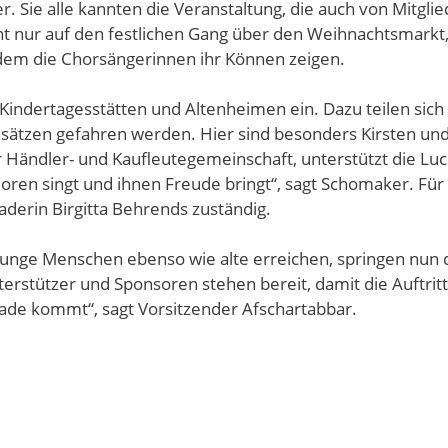
r. Sie alle kannten die Veranstaltung, die auch von Mitgli
icht nur auf den festlichen Gang über den Weihnachtsmark
 dem die Chorsängerinnen ihr Können zeigen.
Kindertagesstätten und Altenheimen ein. Dazu teilen sich
Einsätzen gefahren werden. Hier sind besonders Kirsten 
r Händler- und Kaufleutegemeinschaft, unterstützt die Luci
en singt und ihnen Freude bringt“, sagt Schomaker. Für 
derin Birgitta Behrends zuständig.
 junge Menschen ebenso wie alte erreichen, springen nun di
erstützer und Sponsoren stehen bereit, damit die Auftrit
tade kommt“, sagt Vorsitzender Afschartabbar.