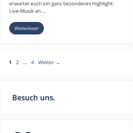
erwartet euch ein ganz besonderes Highlight:
Live-Musik an …
Weiterlesen
Seite
Seite
Seite
1
2
…
4
Weiter
→
Besuch uns.