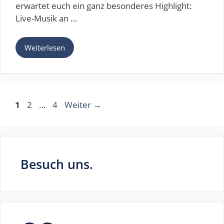
erwartet euch ein ganz besonderes Highlight:
Live-Musik an …
Weiterlesen
Seite
Seite
Seite
1
2
…
4
Weiter
→
Besuch uns.